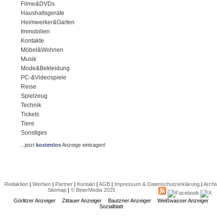
Filme&DVDs
Haushaltsgeräte
Heimwerker&Garten
Immobilien
Kontakte
Möbel&Wohnen
Musik
Mode&Bekleidung
PC-&Videospiele
Reise
Spielzeug
Technik
Tickets
Tiere
Sonstiges
...jetzt
kostenlos
Anzeige eintragen!
Redaktion
|
Werben
|
Partner
|
Kontakt
|
AGB
|
Impressum & Datenschutzerklärung
|
Archi
Sitemap
|
© BeierMedia 2025
Görlitzer Anzeiger
Zittauer Anzeiger
Bautzner Anzeiger
Weißwasser Anzeiger
Sozialblatt