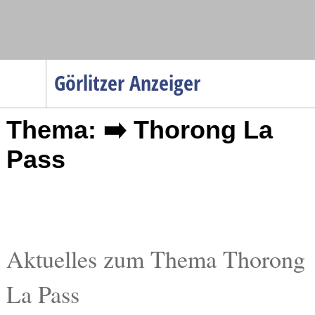
Navigation
Görlitzer Anzeiger
Startseite
Thema: ➡️ Thorong La
Menüpunkte
Politik
Pass
Gesellschaft
Wirtschaft
Service
Verkehr
Aktuelles zum Thema Thorong
Gesundheit
La Pass
Kultur
Sport