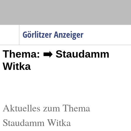
Navigation
Görlitzer Anzeiger
Startseite
Thema: ➡️ Staudamm
Menüpunkte
Politik
Witka
Gesellschaft
Wirtschaft
Service
Verkehr
Aktuelles zum Thema
Gesundheit
Staudamm Witka
Kultur
Sport