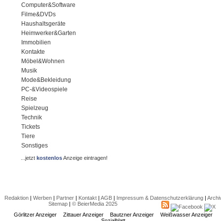
Computer&Software
Filme&DVDs
Haushaltsgeräte
Heimwerker&Garten
Immobilien
Kontakte
Möbel&Wohnen
Musik
Mode&Bekleidung
PC-&Videospiele
Reise
Spielzeug
Technik
Tickets
Tiere
Sonstiges
...jetzt
kostenlos
Anzeige eintragen!
Redaktion
|
Werben
|
Partner
|
Kontakt
|
AGB
|
Impressum & Datenschutzerklärung
|
Archi
Sitemap
|
© BeierMedia 2025
Görlitzer Anzeiger
Zittauer Anzeiger
Bautzner Anzeiger
Weißwasser Anzeiger
Sozialblatt