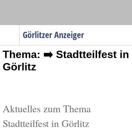
Navigation
Görlitzer Anzeiger
Startseite
Thema: ➡️ Stadtteilfest in
Menüpunkte
Politik
Görlitz
Gesellschaft
Wirtschaft
Service
Verkehr
Aktuelles zum Thema
Gesundheit
Stadtteilfest in Görlitz
Kultur
Sport