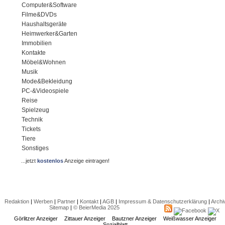
Computer&Software
Filme&DVDs
Haushaltsgeräte
Heimwerker&Garten
Immobilien
Kontakte
Möbel&Wohnen
Musik
Mode&Bekleidung
PC-&Videospiele
Reise
Spielzeug
Technik
Tickets
Tiere
Sonstiges
...jetzt
kostenlos
Anzeige eintragen!
Redaktion
|
Werben
|
Partner
|
Kontakt
|
AGB
|
Impressum & Datenschutzerklärung
|
Archi
Sitemap
|
© BeierMedia 2025
Görlitzer Anzeiger
Zittauer Anzeiger
Bautzner Anzeiger
Weißwasser Anzeiger
Sozialblatt