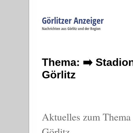
Görlitzer Anzeiger
Navigation
Nachrichten aus Görlitz und der Region
Menüpunkte
Görlitz
Görlitz
Görlitz
Görlitz
Gö
Startseite
Politik
Gesellschaft
Wirtschaft
Se
Thema: ➡️ Stadio
Görlitz
Aktuelles zum Thema 
Görlitz