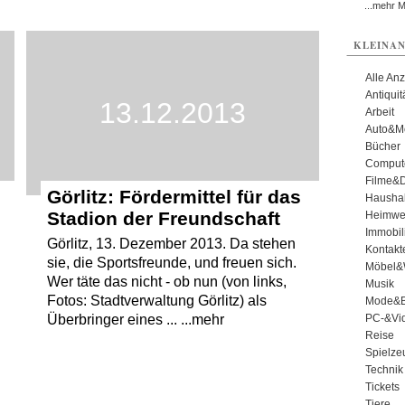
...mehr 
KLEINAN
Alle An
Antiqui
13.12.2013
Arbeit
Auto&Mo
Bücher
Comput
Filme&
Görlitz: Fördermittel für das
Haushal
Stadion der Freundschaft
Heimwe
Immobil
Görlitz, 13. Dezember 2013. Da stehen
Kontakt
sie, die Sportsfreunde, und freuen sich.
Möbel&
Wer täte das nicht - ob nun (von links,
Musik
Fotos: Stadtverwaltung Görlitz) als
Mode&B
PC-&Vid
Überbringer eines ... ...mehr
Reise
Spielze
Technik
Tickets
Tiere