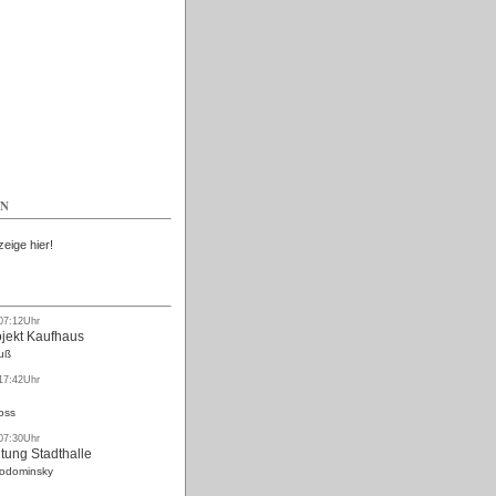
Kostenlos
EN
zeige hier!
 07:12Uhr
ojekt Kaufhaus
uß
 17:42Uhr
oss
 07:30Uhr
tung Stadthalle
Rodominsky