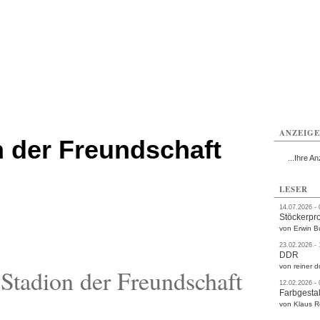
rlitz
Görlitz
Görlitz
Görlitz
Görlitz
Görlitz
rvice
Verkehr
Gesundheit
Kultur
Sport
Termine
ANZEIG
n der Freundschaft
...Ihre An
LESER
14.07.2026 -
Stöckerpr
von Erwin B
23.02.2026 -
DDR
von reiner d
Stadion der Freundschaft
12.02.2026 -
Farbgestal
von Klaus 