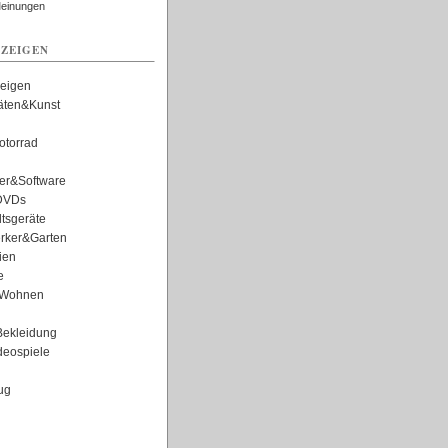
Meinungen
ZEIGEN
zeigen
täten&Kunst
torrad
er&Software
DVDs
tsgeräte
rker&Garten
ien
e
Wohnen
ekleidung
eospiele
ug