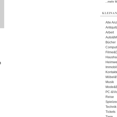
...mehr 
KLEINAN
Alle An
Antiqui
Arbeit
Auto&Mo
Bücher
Comput
Filme&
Haushal
Heimwe
n
Immobil
Kontakt
Möbel&
Musik
Mode&B
PC-&Vid
Reise
Spielze
Technik
Tickets
Tiere