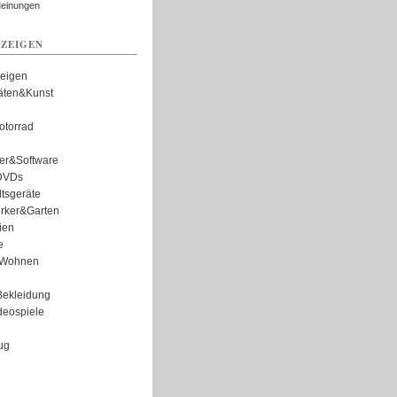
Meinungen
ZEIGEN
zeigen
täten&Kunst
torrad
er&Software
DVDs
tsgeräte
rker&Garten
ien
e
Wohnen
ekleidung
eospiele
ug