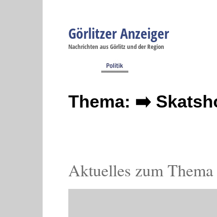
Görlitzer Anzeiger
Navigation
Nachrichten aus Görlitz und der Region
Menüpunkte
Görlitz
Görlitz
Görlitz
Görlitz
Gö
Startseite
Politik
Gesellschaft
Wirtschaft
Se
Thema: ➡️ Skatsho
Aktuelles zum Thema 