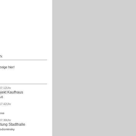
Kostenlos
EN
zeige hier!
 07:12Uhr
ojekt Kaufhaus
uß
 17:42Uhr
oss
 07:30Uhr
tung Stadthalle
Rodominsky