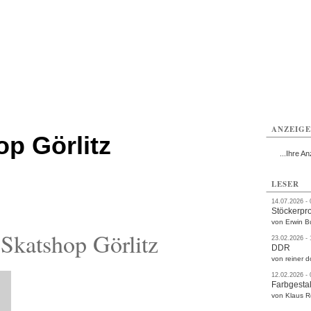
rlitz
Görlitz
Görlitz
Görlitz
Görlitz
Görlitz
rvice
Verkehr
Gesundheit
Kultur
Sport
Termine
ANZEIG
p Görlitz
...Ihre An
LESER
14.07.2026 -
Stöckerpr
von Erwin B
Skatshop Görlitz
23.02.2026 -
DDR
von reiner d
12.02.2026 -
Farbgestal
von Klaus 