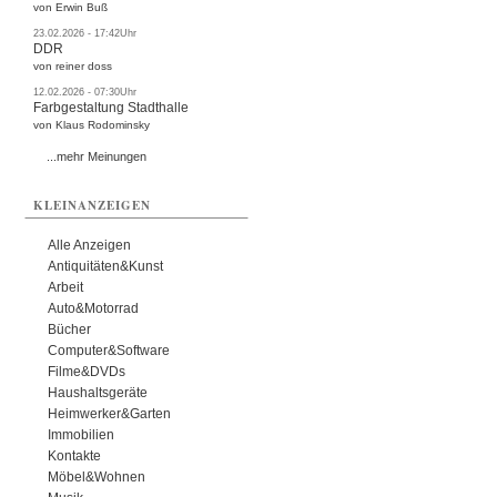
von Erwin Buß
23.02.2026 - 17:42Uhr
DDR
von reiner doss
12.02.2026 - 07:30Uhr
Farbgestaltung Stadthalle
von Klaus Rodominsky
...mehr Meinungen
KLEINANZEIGEN
Alle Anzeigen
Antiquitäten&Kunst
Arbeit
Auto&Motorrad
Bücher
Computer&Software
Filme&DVDs
Haushaltsgeräte
Heimwerker&Garten
Immobilien
Kontakte
Möbel&Wohnen