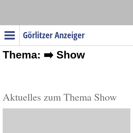
Navigation
Görlitzer Anzeiger
Startseite
Thema: ➡️ Show
Menüpunkte
Politik
Gesellschaft
Wirtschaft
Service
Aktuelles zum Thema Show
Verkehr
Gesundheit
Kultur
Sport