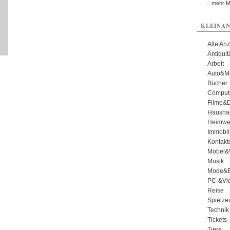
...mehr 
KLEINAN
Alle An
Antiqui
Arbeit
Auto&Mo
Bücher
Comput
Filme&
Haushal
Heimwe
Immobil
Kontakt
Möbel&
Musik
Mode&B
PC-&Vid
Reise
Spielze
Technik
Tickets
Tiere