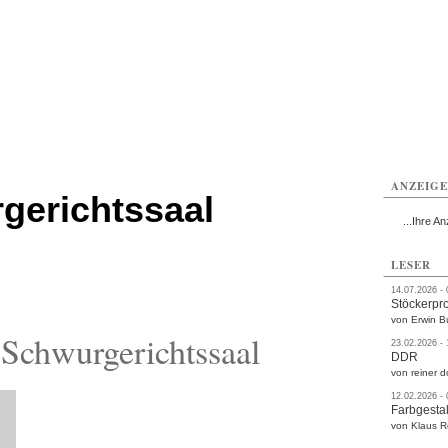
rlitz
Görlitz
Görlitz
Görlitz
Görlitz
Görlitz
rvice
Verkehr
Gesundheit
Kultur
Sport
Termine
ANZEIG
gerichtssaal
...Ihre An
LESER
14.07.2026 -
Stöckerpr
von Erwin B
Schwurgerichtssaal
23.02.2026 -
DDR
von reiner d
12.02.2026 -
Farbgestal
von Klaus 