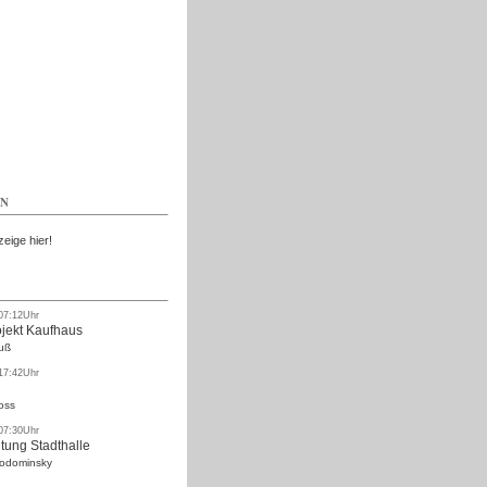
Kostenlos
EN
zeige hier!
 07:12Uhr
ojekt Kaufhaus
uß
 17:42Uhr
oss
 07:30Uhr
tung Stadthalle
Rodominsky