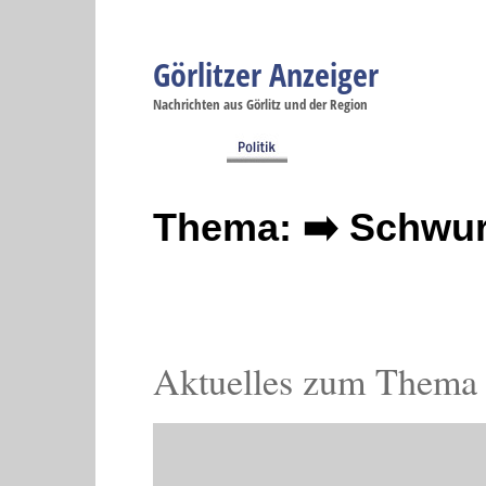
Görlitzer Anzeiger
Navigation
Nachrichten aus Görlitz und der Region
Menüpunkte
Görlitz
Görlitz
Görlitz
Görlitz
Gö
Startseite
Politik
Gesellschaft
Wirtschaft
Se
Thema: ➡️ Schwur
Aktuelles zum Thema 