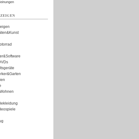
Meinungen
ZEIGEN
zeigen
täten&Kunst
torrad
er&Software
DVDs
tsgeräte
rker&Garten
ien
e
Wohnen
ekleidung
eospiele
ug