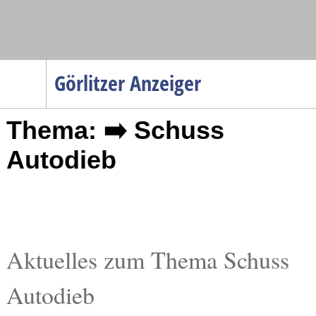
Navigation
Görlitzer Anzeiger
Startseite
Thema: ➡️ Schuss
Menüpunkte
Politik
Autodieb
Gesellschaft
Wirtschaft
Service
Verkehr
Aktuelles zum Thema Schuss
Gesundheit
Autodieb
Kultur
Sport