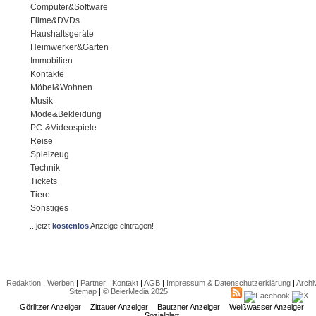
Computer&Software
Filme&DVDs
Haushaltsgeräte
Heimwerker&Garten
Immobilien
Kontakte
Möbel&Wohnen
Musik
Mode&Bekleidung
PC-&Videospiele
Reise
Spielzeug
Technik
Tickets
Tiere
Sonstiges
...jetzt
kostenlos
Anzeige eintragen!
Redaktion
|
Werben
|
Partner
|
Kontakt
|
AGB
|
Impressum & Datenschutzerklärung
|
Archi
Sitemap
|
© BeierMedia 2025
Görlitzer Anzeiger
Zittauer Anzeiger
Bautzner Anzeiger
Weißwasser Anzeiger
Sozialblatt