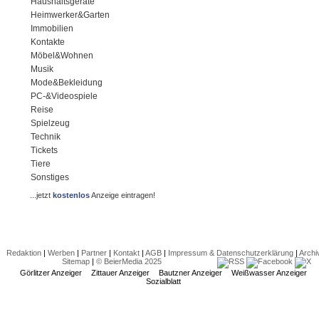
Haushaltsgeräte
Heimwerker&Garten
Immobilien
Kontakte
Möbel&Wohnen
Musik
Mode&Bekleidung
PC-&Videospiele
Reise
Spielzeug
Technik
Tickets
Tiere
Sonstiges
...jetzt
kostenlos
Anzeige eintragen!
Redaktion
|
Werben
|
Partner
|
Kontakt
|
AGB
|
Impressum & Datenschutzerklärung
|
Archi
Sitemap
|
© BeierMedia 2025
Görlitzer Anzeiger
Zittauer Anzeiger
Bautzner Anzeiger
Weißwasser Anzeiger
Sozialblatt