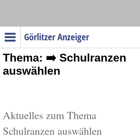
Navigation
Görlitzer Anzeiger
Startseite
Thema: ➡️ Schulranzen
Menüpunkte
Politik
auswählen
Gesellschaft
Wirtschaft
Service
Verkehr
Aktuelles zum Thema
Gesundheit
Schulranzen auswählen
Kultur
Sport