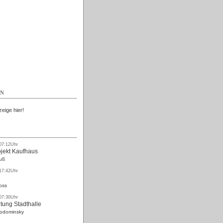
Kostenlos
EN
zeige hier!
 07:12Uhr
ojekt Kaufhaus
uß
 17:42Uhr
oss
 07:30Uhr
tung Stadthalle
Rodominsky