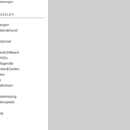
Meinungen
ZEIGEN
zeigen
täten&Kunst
torrad
er&Software
DVDs
tsgeräte
rker&Garten
ien
e
Wohnen
ekleidung
eospiele
ug