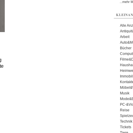
...mehr 
KLEINAN
Alle An
Antiqui
Arbeit
Auto&Mo
Bücher
Comput
Filme&
g
Haushal
te
Heimwe
Immobil
Kontakt
Möbel&
Musik
Mode&B
PC-&Vid
Reise
Spielze
Technik
Tickets
Tiere