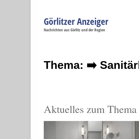
Görlitzer Anzeiger
Navigation
Nachrichten aus Görlitz und der Region
Menüpunkte
Görlitz
Görlitz
Görlitz
Görlitz
Gö
Startseite
Politik
Gesellschaft
Wirtschaft
Se
Thema: ➡️ Sanitär
Aktuelles zum Thema S