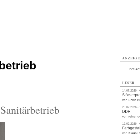
rlitz
Görlitz
Görlitz
Görlitz
Görlitz
Görlitz
rvice
Verkehr
Gesundheit
Kultur
Sport
Termine
ANZEIG
betrieb
...Ihre An
LESER
14.07.2026 -
Stöckerpr
von Erwin B
anitärbetrieb
23.02.2026 -
DDR
von reiner d
12.02.2026 -
Farbgestal
von Klaus 