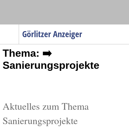
Navigation
Görlitzer Anzeiger
Startseite
Thema: ➡️
Menüpunkte
Politik
Sanierungsprojekte
Gesellschaft
Wirtschaft
Service
Verkehr
Aktuelles zum Thema
Gesundheit
Sanierungsprojekte
Kultur
Sport