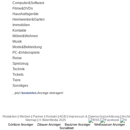
Computer&Software
Filme&DVDs
Haushaltsgeräte
Heimwerker&Garten
Immobilien
Kontakte
Möbel&Wohnen
Musik
Mode&Bekleidung
PC-&Videospiele
Reise
Spielzeug
Technik
Tickets
Tiere
Sonstiges
...jetzt
kostenlos
Anzeige eintragen!
Redaktion
|
Werben
|
Partner
|
Kontakt
|
AGB
|
Impressum & Datenschutzerklärung
|
Archi
Sitemap
|
© BeierMedia 2025
Görlitzer Anzeiger
Zittauer Anzeiger
Bautzner Anzeiger
Weißwasser Anzeiger
Sozialblatt