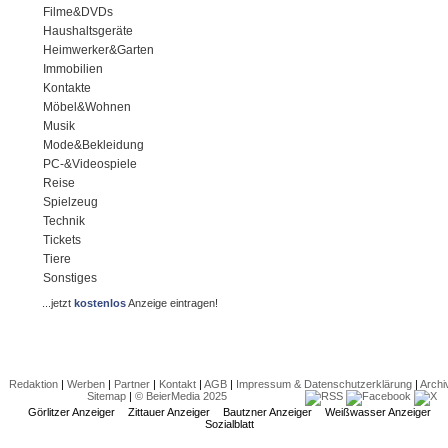
Filme&DVDs
Haushaltsgeräte
Heimwerker&Garten
Immobilien
Kontakte
Möbel&Wohnen
Musik
Mode&Bekleidung
PC-&Videospiele
Reise
Spielzeug
Technik
Tickets
Tiere
Sonstiges
...jetzt
kostenlos
Anzeige eintragen!
Redaktion
|
Werben
|
Partner
|
Kontakt
|
AGB
|
Impressum & Datenschutzerklärung
|
Archi
Sitemap
|
© BeierMedia 2025
Görlitzer Anzeiger
Zittauer Anzeiger
Bautzner Anzeiger
Weißwasser Anzeiger
Sozialblatt