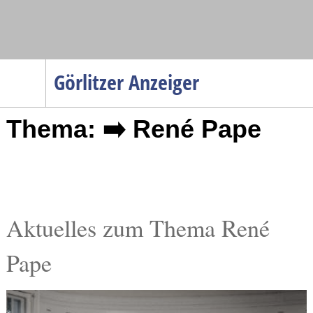
Navigation
Görlitzer Anzeiger
Startseite
Thema: ➡️ René Pape
Menüpunkte
Politik
Gesellschaft
Wirtschaft
Service
Aktuelles zum Thema René
Verkehr
Pape
Gesundheit
Kultur
Sport