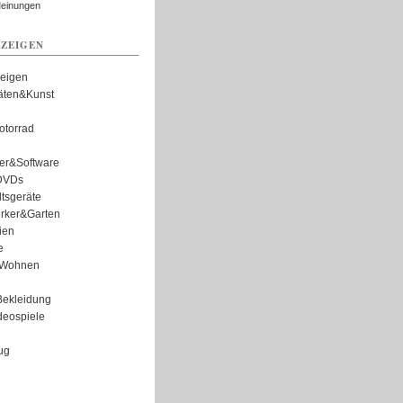
Meinungen
ZEIGEN
zeigen
täten&Kunst
torrad
er&Software
DVDs
tsgeräte
rker&Garten
ien
e
Wohnen
ekleidung
eospiele
ug