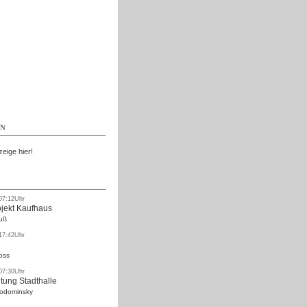
Kostenlos
EN
zeige hier!
 07:12Uhr
ojekt Kaufhaus
uß
 17:42Uhr
oss
 07:30Uhr
tung Stadthalle
Rodominsky