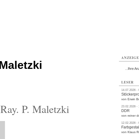
rlitz
Görlitz
Görlitz
Görlitz
Görlitz
Görlitz
rvice
Verkehr
Gesundheit
Kultur
Sport
Termine
ANZEIG
Maletzki
...Ihre An
LESER
14.07.2026 -
Stöckerpr
von Erwin B
Ray. P. Maletzki
23.02.2026 -
DDR
von reiner d
12.02.2026 -
Farbgestal
von Klaus 