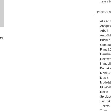
...mehr 
KLEINAN
Alle An
Antiqui
Arbeit
Auto&Mo
as
Bücher
Comput
Filme&
Haushal
Heimwe
Immobil
Kontakt
Möbel&
Musik
Mode&B
PC-&Vid
Reise
Spielze
Technik
Tickets
Tiere