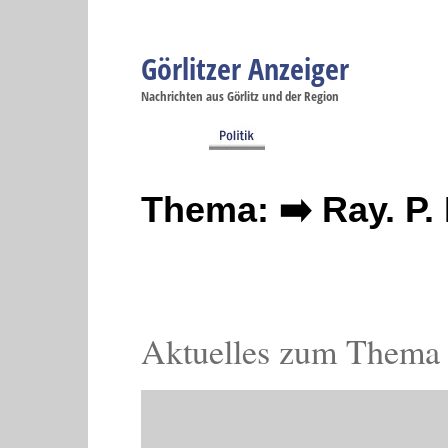
Görlitzer Anzeiger
Navigation
Nachrichten aus Görlitz und der Region
Menüpunkte
Görlitz
Görlitz
Görlitz
Görlitz
Gö
Startseite
Politik
Gesellschaft
Wirtschaft
Se
Thema: ➡️ Ray. P. 
Aktuelles zum Thema 