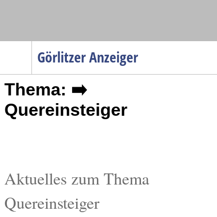
Navigation
Görlitzer Anzeiger
Startseite
Thema: ➡️
Menüpunkte
Politik
Quereinsteiger
Gesellschaft
Wirtschaft
Service
Verkehr
Aktuelles zum Thema
Gesundheit
Quereinsteiger
Kultur
Sport