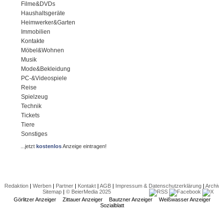
Filme&DVDs
Haushaltsgeräte
Heimwerker&Garten
Immobilien
Kontakte
Möbel&Wohnen
Musik
Mode&Bekleidung
PC-&Videospiele
Reise
Spielzeug
Technik
Tickets
Tiere
Sonstiges
...jetzt
kostenlos
Anzeige eintragen!
Redaktion
|
Werben
|
Partner
|
Kontakt
|
AGB
|
Impressum & Datenschutzerklärung
|
Archi
Sitemap
|
© BeierMedia 2025
Görlitzer Anzeiger
Zittauer Anzeiger
Bautzner Anzeiger
Weißwasser Anzeiger
Sozialblatt