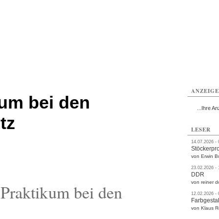
rlitz
Görlitz
Görlitz
Görlitz
Görlitz
Görlitz
rvice
Verkehr
Gesundheit
Kultur
Sport
Termine
ANZEIG
kum bei den
...Ihre An
tz
LESER
14.07.2026 -
Stöckerpr
von Erwin B
23.02.2026 -
DDR
von reiner d
Praktikum bei den
12.02.2026 -
Farbgestal
von Klaus 