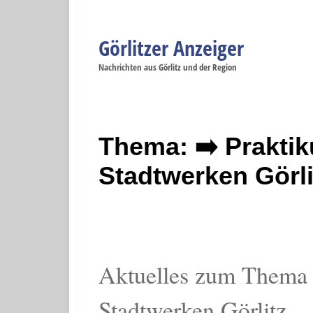
Görlitzer Anzeiger
Navigation
Nachrichten aus Görlitz und der Region
Menüpunkte
Görlitz
Görlitz
Görlitz
Görlitz
Gö
Startseite
Politik
Gesellschaft
Wirtschaft
Se
Thema: ➡️ Prakti
Stadtwerken Görli
Aktuelles zum Thema 
Stadtwerken Görlitz