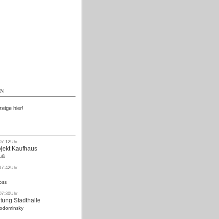
Kostenlos
EN
zeige hier!
 07:12Uhr
ojekt Kaufhaus
uß
 17:42Uhr
oss
 07:30Uhr
tung Stadthalle
Rodominsky