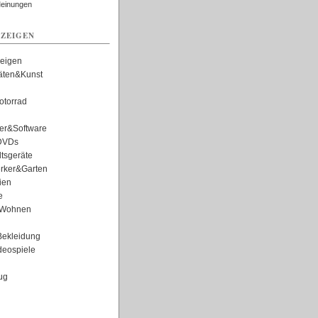
Meinungen
ZEIGEN
zeigen
täten&Kunst
torrad
er&Software
DVDs
tsgeräte
rker&Garten
ien
e
Wohnen
ekleidung
eospiele
ug