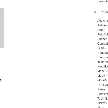
...mehr 
KLEINAN
Alle An
Antiqui
Arbeit
Auto&Mo
Bücher
Comput
Filme&
Haushal
Heimwe
Immobil
Kontakt
Möbel&
Musik
n.
Mode&B
PC-&Vid
Reise
Spielze
Technik
Tickets
Tiere