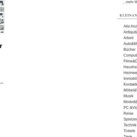
...mehr 
KLEINAN
Alle An
Antiqui
Arbeit
Auto&Mo
r
Bücher
Comput
Filme&
Haushal
n
Heimwe
e
Immobil
..
Kontakt
Möbel&
Musik
Mode&B
PC-&Vid
Reise
Spielze
Technik
Tickets
Tiere