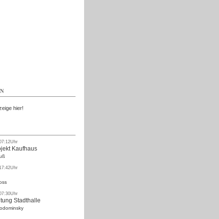
Kostenlos
EN
zeige hier!
 07:12Uhr
ojekt Kaufhaus
uß
 17:42Uhr
oss
 07:30Uhr
tung Stadthalle
Rodominsky