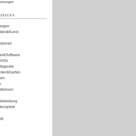
Meinungen
ZEIGEN
zeigen
täten&Kunst
torrad
er&Software
DVDs
tsgeräte
rker&Garten
ien
e
Wohnen
ekleidung
eospiele
ug