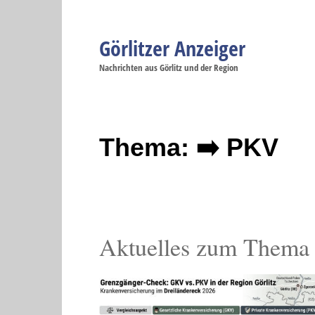
Görlitzer Anzeiger
Navigation
Nachrichten aus Görlitz und der Region
Menüpunkte
Görlitz
Görlitz
Görlitz
Görlitz
Gö
Startseite
Politik
Gesellschaft
Wirtschaft
Se
Thema: ➡️ PKV
Aktuelles zum Them