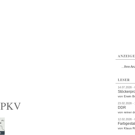
rlitz
Görlitz
Görlitz
Görlitz
Görlitz
Görlitz
rvice
Verkehr
Gesundheit
Kultur
Sport
Termine
ANZEIG
...Ihre An
LESER
14.07.2026 -
Stöckerpr
von Erwin B
a PKV
23.02.2026 -
DDR
von reiner d
12.02.2026 -
Farbgestal
von Klaus 