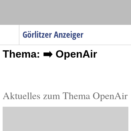
Navigation
Görlitzer Anzeiger
Startseite
Thema: ➡️ OpenAir
Menüpunkte
Politik
Gesellschaft
Wirtschaft
Service
Aktuelles zum Thema OpenAir
Verkehr
Gesundheit
Kultur
Sport