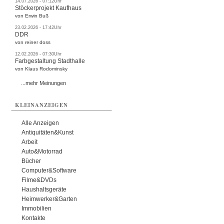
14.07.2026 - 07:12Uhr
Stöckerprojekt Kaufhaus
von Erwin Buß
23.02.2026 - 17:42Uhr
DDR
von reiner doss
12.02.2026 - 07:30Uhr
Farbgestaltung Stadthalle
von Klaus Rodominsky
...mehr Meinungen
KLEINANZEIGEN
Alle Anzeigen
Antiquitäten&Kunst
Arbeit
Auto&Motorrad
Bücher
Computer&Software
Filme&DVDs
Haushaltsgeräte
Heimwerker&Garten
Immobilien
Kontakte