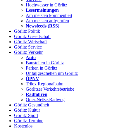
Hochwasser in Görlitz
Lesermeinungen
Am meisten kommentiert
Am meisten aufgerufen
Newsfeeds (RSS)
Görlitz
Politik
Görlitz
Gesellschaft
Görlitz
Wirtschaft
Görlitz
Service
Görlitz
Verkehr
Auto
Baustellen in Görlitz
Parken in Görlitz
Unfallgeschehen um Görlitz
ÖPNV
Trilex Regionalbahn
Görlitzer Verkehrsbetriebe
Radfahren
Oder-Neiße-Radweg
Görlitz
Gesundheit
Görlitz
Kultur
Görlitz
Sport
Görlitz
Termine
Kostenlos