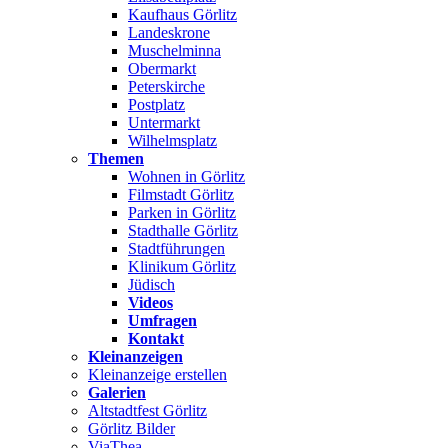
Kaufhaus Görlitz
Landeskrone
Muschelminna
Obermarkt
Peterskirche
Postplatz
Untermarkt
Wilhelmsplatz
Themen
Wohnen in Görlitz
Filmstadt Görlitz
Parken in Görlitz
Stadthalle Görlitz
Stadtführungen
Klinikum Görlitz
Jüdisch
Videos
Umfragen
Kontakt
Kleinanzeigen
Kleinanzeige erstellen
Galerien
Altstadtfest Görlitz
Görlitz Bilder
ViaThea