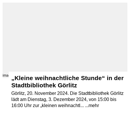
Termine
Kostenlos
images/src/Stadtbibliothek-Goerlitz-Jochmannstrasse-JPG.jpg
„Kleine weihnachtliche Stunde“ in der
Stadtbibliothek Görlitz
Görlitz, 20. November 2024. Die Stadtbibliothek Görlitz
lädt am Dienstag, 3. Dezember 2024, von 15:00 bis
16:00 Uhr zur „kleinen weihnachtl... ...mehr