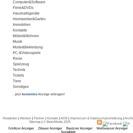
Computer&Software
Filme&DVDs
Haushaltsgeräte
Heimwerker&Garten
Immobilien
Kontakte
Möbel&Wohnen
Musik
Mode&Bekleidung
PC-&Videospiele
Reise
Spielzeug
Technik
Tickets
Tiere
Sonstiges
...jetzt
kostenlos
Anzeige eintragen!
Redaktion
|
Werben
|
Partner
|
Kontakt
|
AGB
|
Impressum & Datenschutzerklärung
|
Archi
Sitemap
|
© BeierMedia 2025
Görlitzer Anzeiger
Zittauer Anzeiger
Bautzner Anzeiger
Weißwasser Anzeiger
Sozialblatt