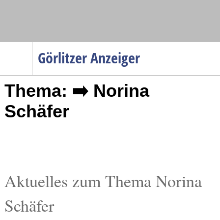
Navigation
Görlitzer Anzeiger
Startseite
Thema: ➡️ Norina
Menüpunkte
Politik
Schäfer
Gesellschaft
Wirtschaft
Service
Verkehr
Aktuelles zum Thema Norina
Gesundheit
Schäfer
Kultur
Sport