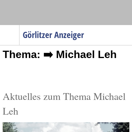
Navigation
Görlitzer Anzeiger
Startseite
Thema: ➡️ Michael Leh
Menüpunkte
Politik
Gesellschaft
Wirtschaft
Service
Aktuelles zum Thema Michael
Verkehr
Leh
Gesundheit
Kultur
Sport