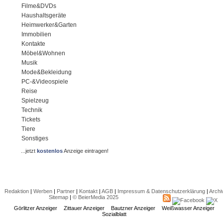
Filme&DVDs
Haushaltsgeräte
Heimwerker&Garten
Immobilien
Kontakte
Möbel&Wohnen
Musik
Mode&Bekleidung
PC-&Videospiele
Reise
Spielzeug
Technik
Tickets
Tiere
Sonstiges
...jetzt
kostenlos
Anzeige eintragen!
Redaktion
|
Werben
|
Partner
|
Kontakt
|
AGB
|
Impressum & Datenschutzerklärung
|
Archi
Sitemap
|
© BeierMedia 2025
Görlitzer Anzeiger
Zittauer Anzeiger
Bautzner Anzeiger
Weißwasser Anzeiger
Sozialblatt