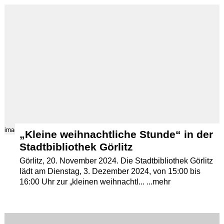
Termine
Kostenlos
images/src/Stadtbibliothek-Goerlitz-Jochmannstrasse-JPG.jpg
„Kleine weihnachtliche Stunde“ in der
Stadtbibliothek Görlitz
Görlitz, 20. November 2024. Die Stadtbibliothek Görlitz
lädt am Dienstag, 3. Dezember 2024, von 15:00 bis
16:00 Uhr zur „kleinen weihnachtl... ...mehr