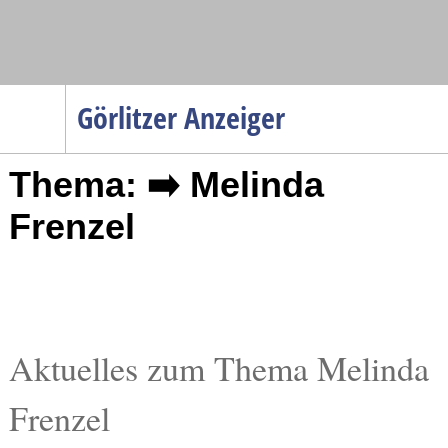
Navigation
Görlitzer Anzeiger
Startseite
Thema: ➡️ Melinda
Menüpunkte
Politik
Frenzel
Gesellschaft
Wirtschaft
Service
Verkehr
Aktuelles zum Thema Melinda
Gesundheit
Frenzel
Kultur
Sport