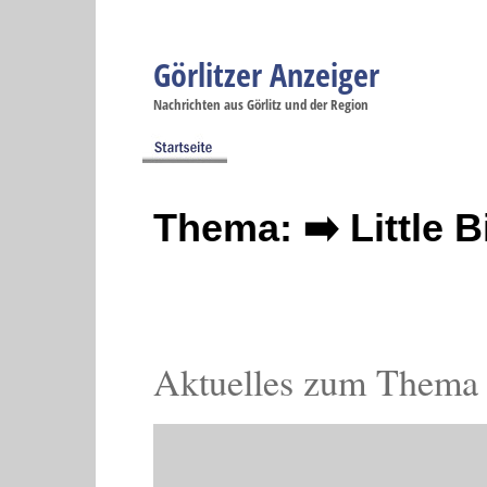
Görlitzer Anzeiger
Navigation
Nachrichten aus Görlitz und der Region
Menüpunkte
Görlitz
Görlitz
Görlitz
Görlitz
Gö
Startseite
Politik
Gesellschaft
Wirtschaft
Se
Thema: ➡️ Little B
Aktuelles zum Thema L