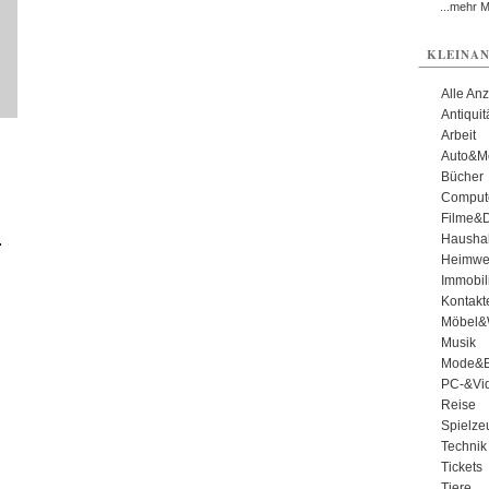
...mehr 
KLEINAN
Alle An
Antiqui
Arbeit
Auto&Mo
Bücher
Comput
e
Filme&
.
Haushal
Heimwe
Immobil
Kontakt
Möbel&
Musik
Mode&B
PC-&Vid
Reise
Spielze
Technik
Tickets
Tiere