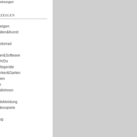
Meinungen
ZEIGEN
zeigen
täten&Kunst
torrad
er&Software
DVDs
tsgeräte
rker&Garten
ien
e
Wohnen
ekleidung
eospiele
ug