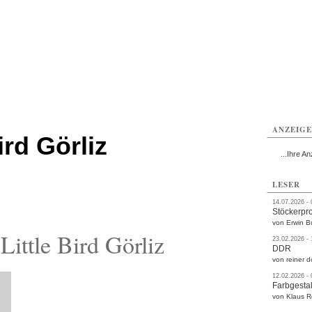
rlitz
Görlitz
Görlitz
Görlitz
Görlitz
Görlitz
rvice
Verkehr
Gesundheit
Kultur
Sport
Termine
ANZEIG
ird Görliz
...Ihre An
LESER
14.07.2026 -
Stöckerpr
von Erwin B
ittle Bird Görliz
23.02.2026 -
DDR
von reiner d
12.02.2026 -
Farbgestal
von Klaus 