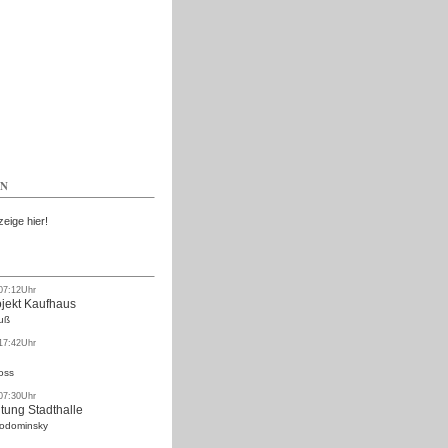
Kostenlos
EN
zeige hier!
 07:12Uhr
ojekt Kaufhaus
uß
 17:42Uhr
oss
 07:30Uhr
tung Stadthalle
Rodominsky