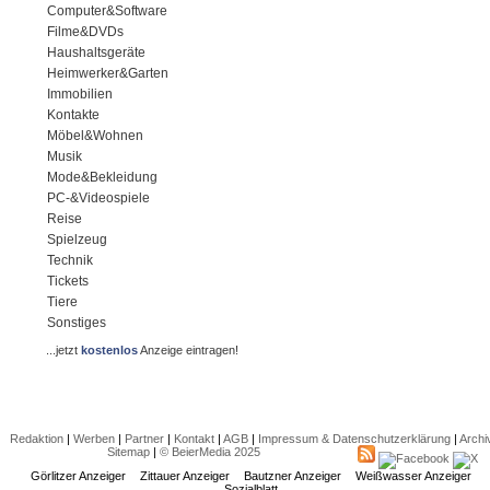
Computer&Software
Filme&DVDs
Haushaltsgeräte
Heimwerker&Garten
Immobilien
Kontakte
Möbel&Wohnen
Musik
Mode&Bekleidung
PC-&Videospiele
Reise
Spielzeug
Technik
Tickets
Tiere
Sonstiges
...jetzt
kostenlos
Anzeige eintragen!
Redaktion
|
Werben
|
Partner
|
Kontakt
|
AGB
|
Impressum & Datenschutzerklärung
|
Archi
Sitemap
|
© BeierMedia 2025
Görlitzer Anzeiger
Zittauer Anzeiger
Bautzner Anzeiger
Weißwasser Anzeiger
Sozialblatt