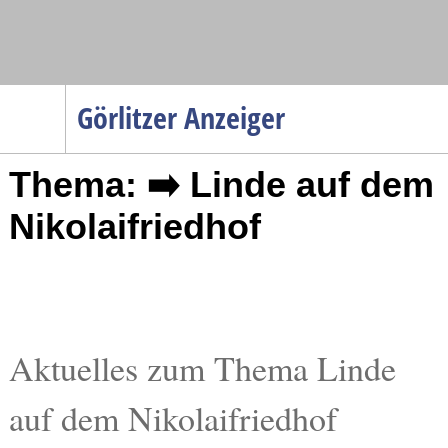
Navigation
Görlitzer Anzeiger
Startseite
Thema: ➡️ Linde auf dem
Menüpunkte
Politik
Nikolaifriedhof
Gesellschaft
Wirtschaft
Service
Verkehr
Aktuelles zum Thema Linde
Gesundheit
auf dem Nikolaifriedhof
Kultur
Sport