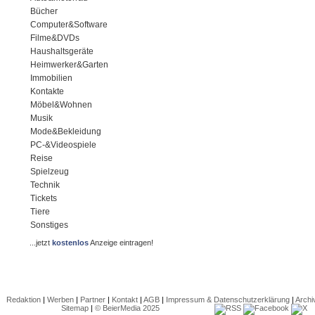
Bücher
Computer&Software
Filme&DVDs
Haushaltsgeräte
Heimwerker&Garten
Immobilien
Kontakte
Möbel&Wohnen
Musik
Mode&Bekleidung
PC-&Videospiele
Reise
Spielzeug
Technik
Tickets
Tiere
Sonstiges
...jetzt
kostenlos
Anzeige eintragen!
Redaktion
|
Werben
|
Partner
|
Kontakt
|
AGB
|
Impressum & Datenschutzerklärung
|
Archi
Sitemap
|
© BeierMedia 2025