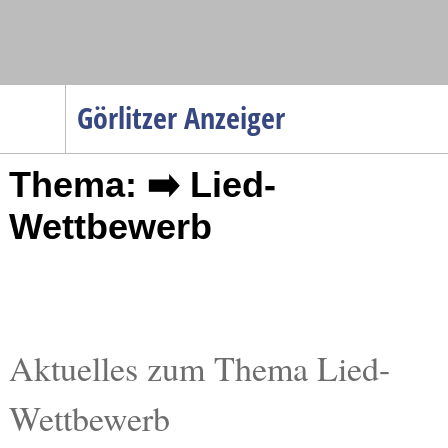
Navigation
Görlitzer Anzeiger
Startseite
Thema: ➡️ Lied-
Menüpunkte
Politik
Wettbewerb
Gesellschaft
Wirtschaft
Service
Verkehr
Aktuelles zum Thema Lied-
Gesundheit
Wettbewerb
Kultur
Sport