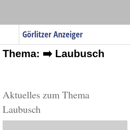
Navigation
Görlitzer Anzeiger
Startseite
Thema: ➡️ Laubusch
Menüpunkte
Politik
Gesellschaft
Wirtschaft
Service
Aktuelles zum Thema
Verkehr
Laubusch
Gesundheit
Kultur
Sport