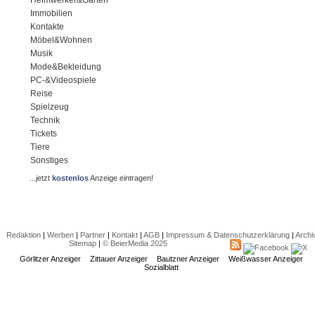
Immobilien
Kontakte
Möbel&Wohnen
Musik
Mode&Bekleidung
PC-&Videospiele
Reise
Spielzeug
Technik
Tickets
Tiere
Sonstiges
...jetzt
kostenlos
Anzeige eintragen!
Redaktion
|
Werben
|
Partner
|
Kontakt
|
AGB
|
Impressum & Datenschutzerklärung
|
Archi
Sitemap
|
© BeierMedia 2025
Görlitzer Anzeiger
Zittauer Anzeiger
Bautzner Anzeiger
Weißwasser Anzeiger
Sozialblatt