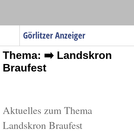
Navigation
Görlitzer Anzeiger
Startseite
Thema: ➡️ Landskron
Menüpunkte
Politik
Braufest
Gesellschaft
Wirtschaft
Service
Verkehr
Aktuelles zum Thema
Gesundheit
Landskron Braufest
Kultur
Sport