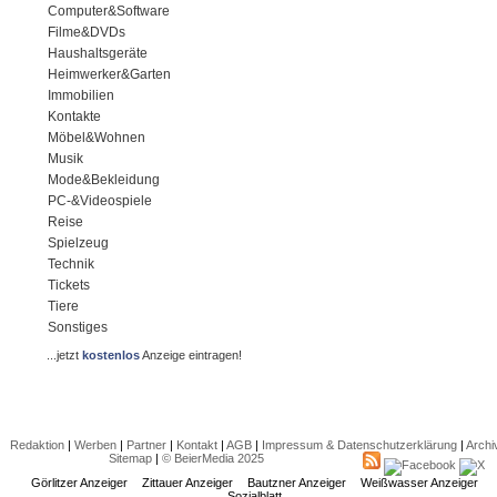
Computer&Software
Filme&DVDs
Haushaltsgeräte
Heimwerker&Garten
Immobilien
Kontakte
Möbel&Wohnen
Musik
Mode&Bekleidung
PC-&Videospiele
Reise
Spielzeug
Technik
Tickets
Tiere
Sonstiges
...jetzt
kostenlos
Anzeige eintragen!
Redaktion
|
Werben
|
Partner
|
Kontakt
|
AGB
|
Impressum & Datenschutzerklärung
|
Archi
Sitemap
|
© BeierMedia 2025
Görlitzer Anzeiger
Zittauer Anzeiger
Bautzner Anzeiger
Weißwasser Anzeiger
Sozialblatt