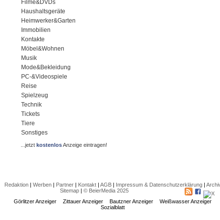
Filme&DVDs
Haushaltsgeräte
Heimwerker&Garten
Immobilien
Kontakte
Möbel&Wohnen
Musik
Mode&Bekleidung
PC-&Videospiele
Reise
Spielzeug
Technik
Tickets
Tiere
Sonstiges
...jetzt
kostenlos
Anzeige eintragen!
Redaktion
|
Werben
|
Partner
|
Kontakt
|
AGB
|
Impressum & Datenschutzerklärung
|
Archi
Sitemap
|
© BeierMedia 2025
Görlitzer Anzeiger
Zittauer Anzeiger
Bautzner Anzeiger
Weißwasser Anzeiger
Sozialblatt