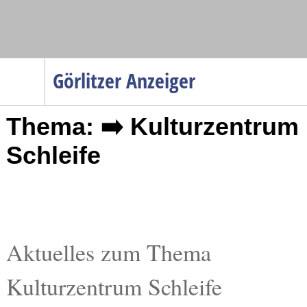
Navigation
Görlitzer Anzeiger
Startseite
Thema: ➡️ Kulturzentrum
Menüpunkte
Politik
Schleife
Gesellschaft
Wirtschaft
Service
Verkehr
Aktuelles zum Thema
Gesundheit
Kulturzentrum Schleife
Kultur
Sport