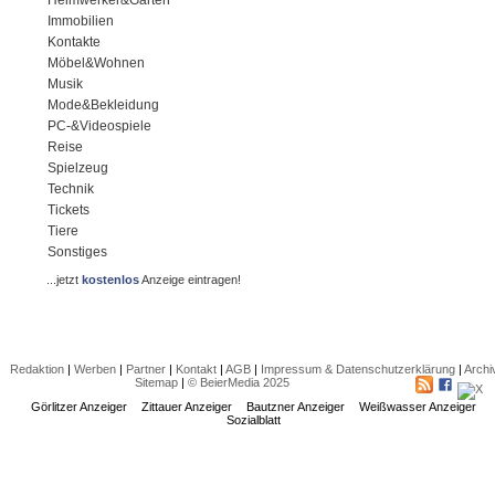
Immobilien
Kontakte
Möbel&Wohnen
Musik
Mode&Bekleidung
PC-&Videospiele
Reise
Spielzeug
Technik
Tickets
Tiere
Sonstiges
...jetzt
kostenlos
Anzeige eintragen!
Redaktion
|
Werben
|
Partner
|
Kontakt
|
AGB
|
Impressum & Datenschutzerklärung
|
Archi
Sitemap
|
© BeierMedia 2025
Görlitzer Anzeiger
Zittauer Anzeiger
Bautzner Anzeiger
Weißwasser Anzeiger
Sozialblatt