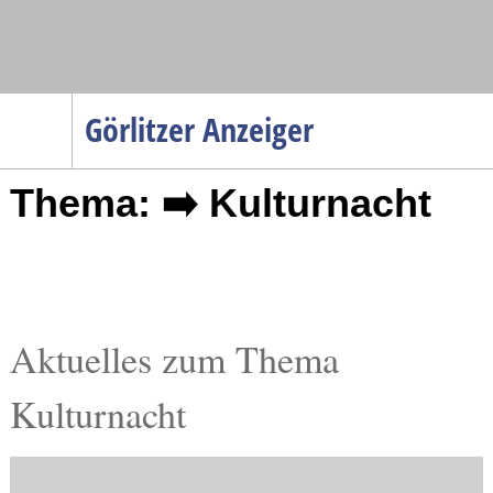
Navigation
Görlitzer Anzeiger
Startseite
Thema: ➡️ Kulturnacht
Menüpunkte
Politik
Gesellschaft
Wirtschaft
Service
Aktuelles zum Thema
Verkehr
Kulturnacht
Gesundheit
Kultur
Sport