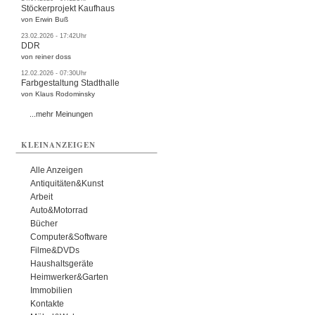
Stöckerprojekt Kaufhaus
von Erwin Buß
23.02.2026 - 17:42Uhr
DDR
von reiner doss
12.02.2026 - 07:30Uhr
Farbgestaltung Stadthalle
von Klaus Rodominsky
...mehr Meinungen
KLEINANZEIGEN
Alle Anzeigen
Antiquitäten&Kunst
Arbeit
Auto&Motorrad
Bücher
Computer&Software
Filme&DVDs
Haushaltsgeräte
Heimwerker&Garten
Immobilien
Kontakte