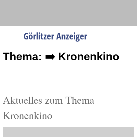
Navigation
Görlitzer Anzeiger
Startseite
Thema: ➡️ Kronenkino
Menüpunkte
Politik
Gesellschaft
Wirtschaft
Service
Aktuelles zum Thema
Verkehr
Kronenkino
Gesundheit
Kultur
Sport