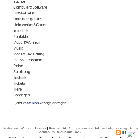
Bücher
Computer&Software
Filme&DVDs
Haushaltsgeräte
Heimwerker&Garten
Immobilien
Kontakte
Möbel&Wohnen
Musik
Mode&Bekleidung
PC-&Videospiele
Reise
Spielzeug
Technik
Tickets
Tiere
Sonstiges
...jetzt
kostenlos
Anzeige eintragen!
Redaktion
|
Werben
|
Partner
|
Kontakt
|
AGB
|
Impressum & Datenschutzerklärung
|
Archi
Sitemap
|
© BeierMedia 2025