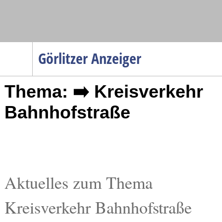
Navigation
Görlitzer Anzeiger
Startseite
Thema: ➡️ Kreisverkehr
Menüpunkte
Politik
Bahnhofstraße
Gesellschaft
Wirtschaft
Service
Verkehr
Aktuelles zum Thema
Gesundheit
Kreisverkehr Bahnhofstraße
Kultur
Sport