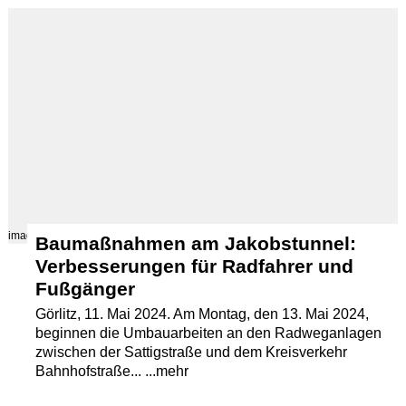
Termine
Kostenlos
images/src/Jakobstunnel-Goerlitz-001-JPG.jpg
Baumaßnahmen am Jakobstunnel:
Verbesserungen für Radfahrer und
Fußgänger
Görlitz, 11. Mai 2024. Am Montag, den 13. Mai 2024,
beginnen die Umbauarbeiten an den Radweganlagen
zwischen der Sattigstraße und dem Kreisverkehr
Bahnhofstraße... ...mehr