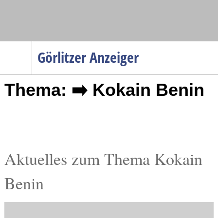
Navigation
Görlitzer Anzeiger
Startseite
Thema: ➡️ Kokain Benin
Menüpunkte
Politik
Gesellschaft
Wirtschaft
Service
Aktuelles zum Thema Kokain
Verkehr
Benin
Gesundheit
Kultur
Sport