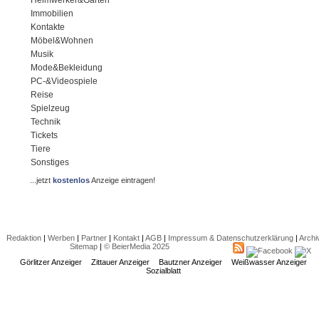
Immobilien
Kontakte
Möbel&Wohnen
Musik
Mode&Bekleidung
PC-&Videospiele
Reise
Spielzeug
Technik
Tickets
Tiere
Sonstiges
...jetzt
kostenlos
Anzeige eintragen!
Redaktion
|
Werben
|
Partner
|
Kontakt
|
AGB
|
Impressum & Datenschutzerklärung
|
Archi
Sitemap
|
© BeierMedia 2025
Görlitzer Anzeiger
Zittauer Anzeiger
Bautzner Anzeiger
Weißwasser Anzeiger
Sozialblatt