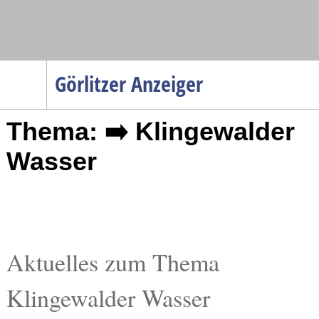
Navigation
Görlitzer Anzeiger
Startseite
Thema: ➡️ Klingewalder
Menüpunkte
Politik
Wasser
Gesellschaft
Wirtschaft
Service
Verkehr
Aktuelles zum Thema
Gesundheit
Klingewalder Wasser
Kultur
Sport