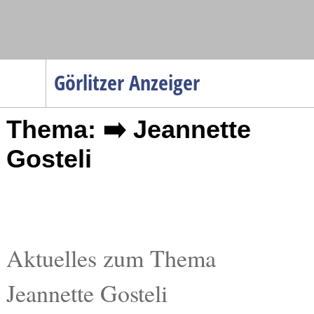
Navigation
Görlitzer Anzeiger
Startseite
Thema: ➡️ Jeannette
Menüpunkte
Politik
Gosteli
Gesellschaft
Wirtschaft
Service
Verkehr
Aktuelles zum Thema
Gesundheit
Jeannette Gosteli
Kultur
Sport