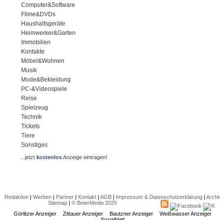
Computer&Software
Filme&DVDs
Haushaltsgeräte
Heimwerker&Garten
Immobilien
Kontakte
Möbel&Wohnen
Musik
Mode&Bekleidung
PC-&Videospiele
Reise
Spielzeug
Technik
Tickets
Tiere
Sonstiges
...jetzt
kostenlos
Anzeige eintragen!
Redaktion
|
Werben
|
Partner
|
Kontakt
|
AGB
|
Impressum & Datenschutzerklärung
|
Archi
Sitemap
|
© BeierMedia 2025
Görlitzer Anzeiger
Zittauer Anzeiger
Bautzner Anzeiger
Weißwasser Anzeiger
Sozialblatt