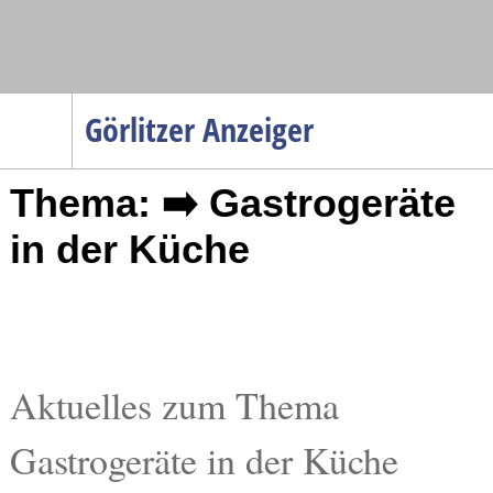
Navigation
Görlitzer Anzeiger
Startseite
Thema: ➡️ Gastrogeräte
Menüpunkte
Politik
in der Küche
Gesellschaft
Wirtschaft
Service
Verkehr
Aktuelles zum Thema
Gesundheit
Gastrogeräte in der Küche
Kultur
Sport