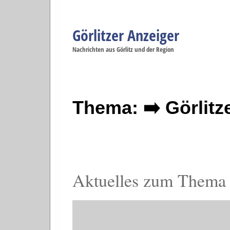
Görlitzer Anzeiger
Navigation
Nachrichten aus Görlitz und der Region
Menüpunkte
Görlitz
Görlitz
Görlitz
Görlitz
Gö
Startseite
Politik
Gesellschaft
Wirtschaft
Se
Thema: ➡️ Görlit
Aktuelles zum Thema 