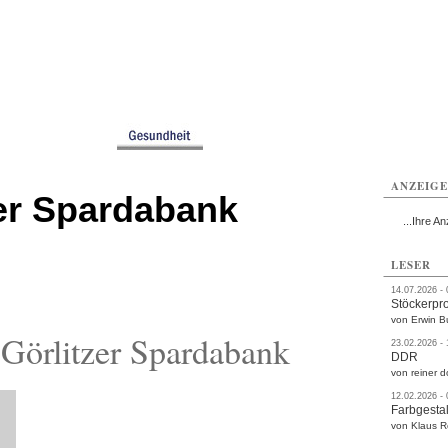
rlitz
Görlitz
Görlitz
Görlitz
Görlitz
Görlitz
rvice
Verkehr
Gesundheit
Kultur
Sport
Termine
ANZEIG
zer Spardabank
...Ihre An
LESER
14.07.2026 -
Stöckerpr
von Erwin B
Görlitzer Spardabank
23.02.2026 -
DDR
von reiner d
12.02.2026 -
Farbgestal
von Klaus 