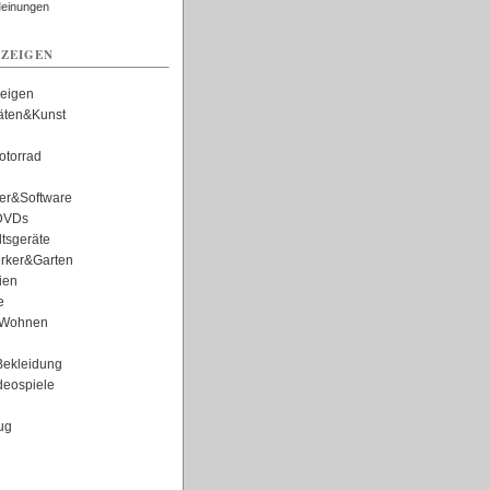
Meinungen
ZEIGEN
zeigen
täten&Kunst
torrad
er&Software
DVDs
tsgeräte
rker&Garten
ien
e
Wohnen
ekleidung
eospiele
ug