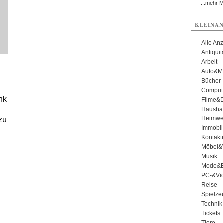
...mehr 
KLEINAN
Alle An
Antiqui
Arbeit
Auto&Mo
Bücher
Comput
nk
Filme&
Haushal
Heimwe
zu
Immobil
Kontakt
Möbel&
Musik
Mode&B
PC-&Vid
Reise
Spielze
Technik
Tickets
Tiere