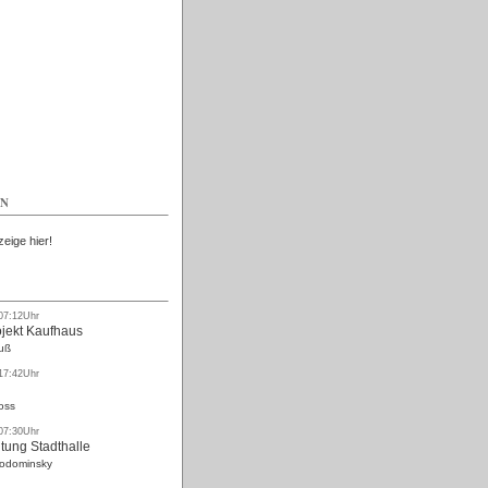
Kostenlos
EN
zeige hier!
 07:12Uhr
ojekt Kaufhaus
uß
 17:42Uhr
oss
 07:30Uhr
tung Stadthalle
Rodominsky