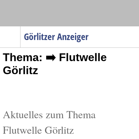
Navigation
Görlitzer Anzeiger
Startseite
Thema: ➡️ Flutwelle
Menüpunkte
Politik
Görlitz
Gesellschaft
Wirtschaft
Service
Verkehr
Aktuelles zum Thema
Gesundheit
Flutwelle Görlitz
Kultur
Sport