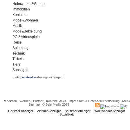
Heimwerker&Garten
Immobilien
Kontakte
Möbel&Wohnen
Musik
Mode&Bekleidung
PC-&Videospiele
Reise
Spielzeug
Technik
Tickets
Tiere
Sonstiges
...jetzt
kostenlos
Anzeige eintragen!
Redaktion
|
Werben
|
Partner
|
Kontakt
|
AGB
|
Impressum & Datenschutzerklärung
|
Archi
Sitemap
|
© BeierMedia 2025
Görlitzer Anzeiger
Zittauer Anzeiger
Bautzner Anzeiger
Weißwasser Anzeiger
Sozialblatt