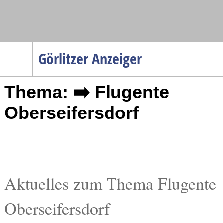
Navigation
Görlitzer Anzeiger
Startseite
Thema: ➡️ Flugente
Menüpunkte
Politik
Oberseifersdorf
Gesellschaft
Wirtschaft
Service
Verkehr
Aktuelles zum Thema Flugente
Gesundheit
Oberseifersdorf
Kultur
Sport