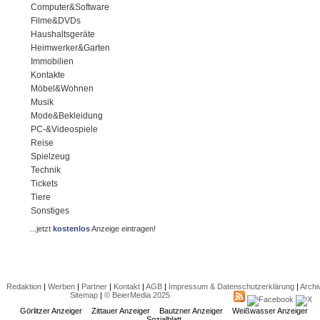
Computer&Software
Filme&DVDs
Haushaltsgeräte
Heimwerker&Garten
Immobilien
Kontakte
Möbel&Wohnen
Musik
Mode&Bekleidung
PC-&Videospiele
Reise
Spielzeug
Technik
Tickets
Tiere
Sonstiges
...jetzt
kostenlos
Anzeige eintragen!
Redaktion
|
Werben
|
Partner
|
Kontakt
|
AGB
|
Impressum & Datenschutzerklärung
|
Archi
Sitemap
|
© BeierMedia 2025
Görlitzer Anzeiger
Zittauer Anzeiger
Bautzner Anzeiger
Weißwasser Anzeiger
Sozialblatt