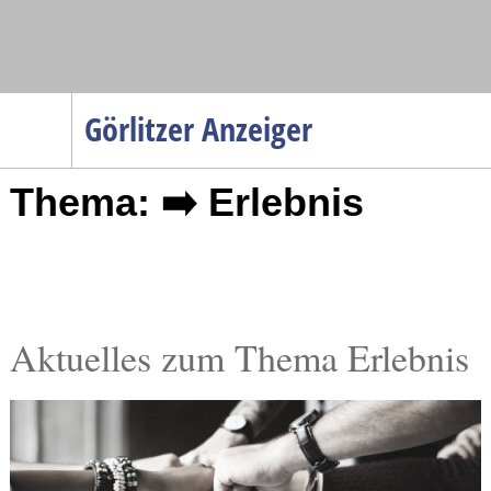
Navigation
Görlitzer Anzeiger
Startseite
Thema: ➡️ Erlebnis
Menüpunkte
Politik
Gesellschaft
Wirtschaft
Service
Aktuelles zum Thema Erlebnis
Verkehr
Gesundheit
Kultur
Sport