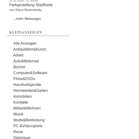
12.02.2026 - 07:30Uhr
Farbgestaltung Stadthalle
von Klaus Rodominsky
...mehr Meinungen
KLEINANZEIGEN
Alle Anzeigen
Antiquitäten&Kunst
Arbeit
Auto&Motorrad
Bücher
Computer&Software
Filme&DVDs
Haushaltsgeräte
Heimwerker&Garten
Immobilien
Kontakte
Möbel&Wohnen
Musik
Mode&Bekleidung
PC-&Videospiele
Reise
Spielzeug