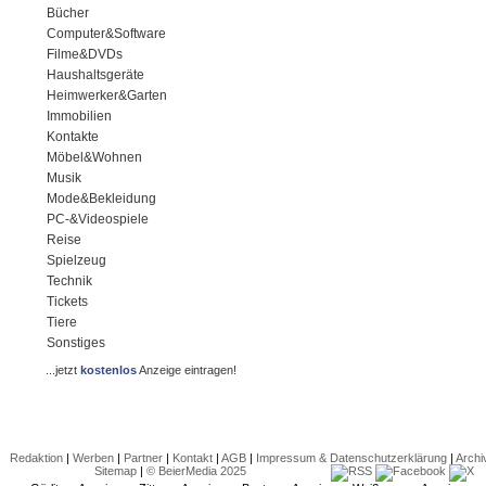
Bücher
Computer&Software
Filme&DVDs
Haushaltsgeräte
Heimwerker&Garten
Immobilien
Kontakte
Möbel&Wohnen
Musik
Mode&Bekleidung
PC-&Videospiele
Reise
Spielzeug
Technik
Tickets
Tiere
Sonstiges
...jetzt
kostenlos
Anzeige eintragen!
Redaktion
|
Werben
|
Partner
|
Kontakt
|
AGB
|
Impressum & Datenschutzerklärung
|
Archi
Sitemap
|
© BeierMedia 2025