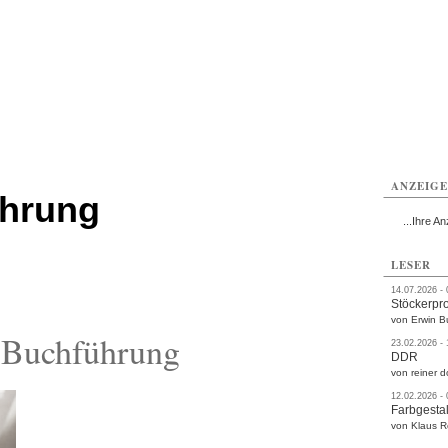
rlitz
Görlitz
Görlitz
Görlitz
Görlitz
Görlitz
rvice
Verkehr
Gesundheit
Kultur
Sport
Termine
ANZEIG
ührung
...Ihre An
LESER
14.07.2026 -
Stöckerpr
von Erwin B
 Buchführung
23.02.2026 -
DDR
von reiner d
12.02.2026 -
Farbgestal
von Klaus 