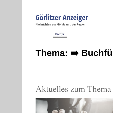
Görlitzer Anzeiger
Navigation
Nachrichten aus Görlitz und der Region
Menüpunkte
Görlitz
Görlitz
Görlitz
Görlitz
Gö
Startseite
Politik
Gesellschaft
Wirtschaft
Se
Thema: ➡️ Buchf
Aktuelles zum Thema