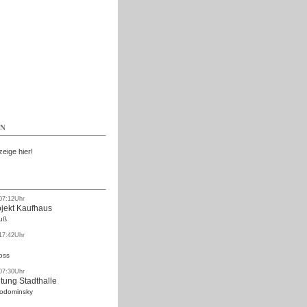
Kostenlos
EN
zeige hier!
 07:12Uhr
ojekt Kaufhaus
uß
 17:42Uhr
oss
 07:30Uhr
tung Stadthalle
Rodominsky