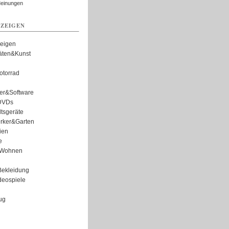
Meinungen
ZEIGEN
zeigen
täten&Kunst
torrad
er&Software
DVDs
tsgeräte
rker&Garten
ien
e
Wohnen
ekleidung
eospiele
ug