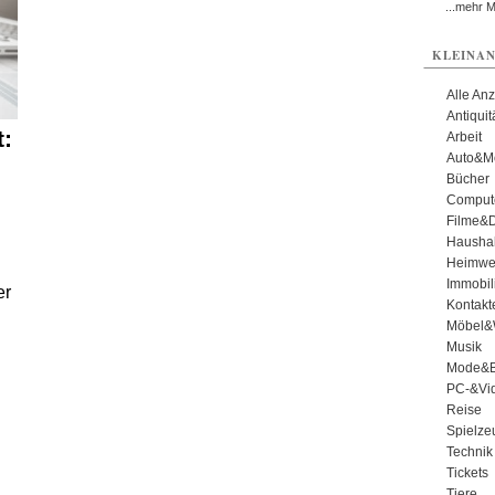
...mehr 
KLEINAN
Alle An
Antiqui
t:
Arbeit
Auto&Mo
Bücher
Comput
Filme&
Haushal
Heimwe
Immobil
er
Kontakt
Möbel&
Musik
Mode&B
PC-&Vid
Reise
Spielze
Technik
Tickets
Tiere