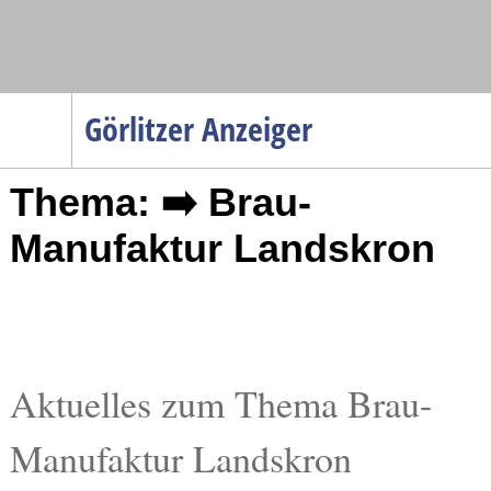
Navigation
Görlitzer Anzeiger
Startseite
Thema: ➡️ Brau-
Menüpunkte
Politik
Manufaktur Landskron
Gesellschaft
Wirtschaft
Service
Verkehr
Aktuelles zum Thema Brau-
Gesundheit
Manufaktur Landskron
Kultur
Sport