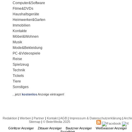
Computer&Software
Filme&DVDs
Haushaltsgeräte
Heimwerker&Garten
Immobilien
Kontakte
Möbel&Wohnen
Musik
Mode&Bekleidung
PC-&Videospiele
Reise
Spielzeug
Technik
Tickets
Tiere
Sonstiges
...jetzt
kostenlos
Anzeige eintragen!
Redaktion
|
Werben
|
Partner
|
Kontakt
|
AGB
|
Impressum & Datenschutzerklärung
|
Archi
Sitemap
|
© BeierMedia 2025
Görlitzer Anzeiger
Zittauer Anzeiger
Bautzner Anzeiger
Weißwasser Anzeiger
Sozialblatt