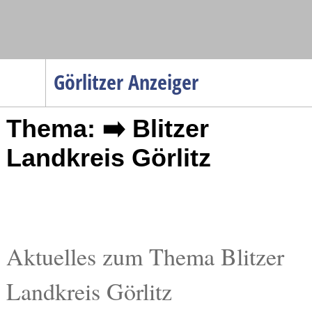
Navigation
Görlitzer Anzeiger
Startseite
Thema: ➡️ Blitzer
Menüpunkte
Politik
Landkreis Görlitz
Gesellschaft
Wirtschaft
Service
Verkehr
Aktuelles zum Thema Blitzer
Gesundheit
Landkreis Görlitz
Kultur
Sport