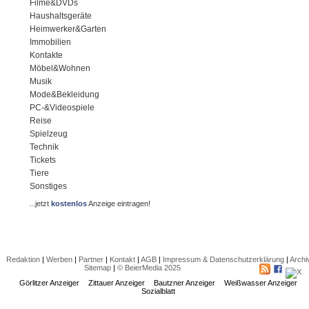
Filme&DVDs
Haushaltsgeräte
Heimwerker&Garten
Immobilien
Kontakte
Möbel&Wohnen
Musik
Mode&Bekleidung
PC-&Videospiele
Reise
Spielzeug
Technik
Tickets
Tiere
Sonstiges
...jetzt
kostenlos
Anzeige eintragen!
Redaktion
|
Werben
|
Partner
|
Kontakt
|
AGB
|
Impressum & Datenschutzerklärung
|
Archi
Sitemap
|
© BeierMedia 2025
Görlitzer Anzeiger
Zittauer Anzeiger
Bautzner Anzeiger
Weißwasser Anzeiger
Sozialblatt