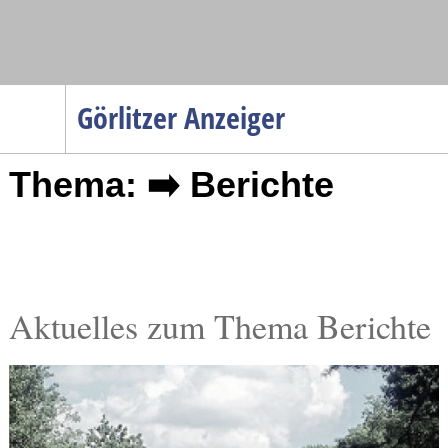
Navigation
Görlitzer Anzeiger
Startseite
Thema: ➡️ Berichte
Menüpunkte
Politik
Gesellschaft
Wirtschaft
Service
Aktuelles zum Thema Berichte
Verkehr
Gesundheit
Kultur
Sport