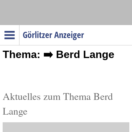
Navigation
Görlitzer Anzeiger
Startseite
Thema: ➡️ Berd Lange
Menüpunkte
Politik
Gesellschaft
Wirtschaft
Service
Aktuelles zum Thema Berd
Verkehr
Lange
Gesundheit
Kultur
Sport