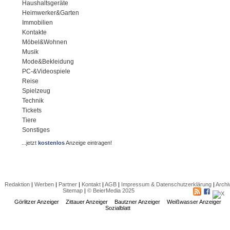
Haushaltsgeräte
Heimwerker&Garten
Immobilien
Kontakte
Möbel&Wohnen
Musik
Mode&Bekleidung
PC-&Videospiele
Reise
Spielzeug
Technik
Tickets
Tiere
Sonstiges
...jetzt
kostenlos
Anzeige eintragen!
Redaktion
|
Werben
|
Partner
|
Kontakt
|
AGB
|
Impressum & Datenschutzerklärung
|
Archi
Sitemap
|
© BeierMedia 2025
Görlitzer Anzeiger
Zittauer Anzeiger
Bautzner Anzeiger
Weißwasser Anzeiger
Sozialblatt