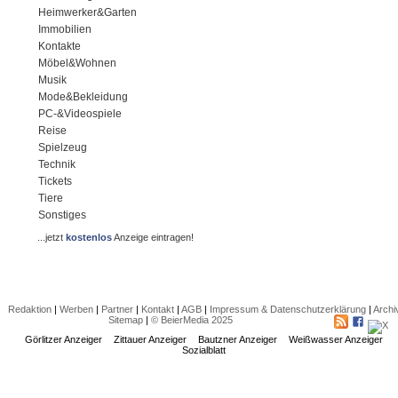
Heimwerker&Garten
Immobilien
Kontakte
Möbel&Wohnen
Musik
Mode&Bekleidung
PC-&Videospiele
Reise
Spielzeug
Technik
Tickets
Tiere
Sonstiges
...jetzt
kostenlos
Anzeige eintragen!
Redaktion
|
Werben
|
Partner
|
Kontakt
|
AGB
|
Impressum & Datenschutzerklärung
|
Archi
Sitemap
|
© BeierMedia 2025
Görlitzer Anzeiger
Zittauer Anzeiger
Bautzner Anzeiger
Weißwasser Anzeiger
Sozialblatt