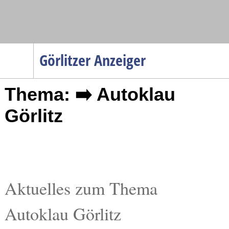
Navigation
Görlitzer Anzeiger
Startseite
Thema: ➡️ Autoklau
Menüpunkte
Politik
Görlitz
Gesellschaft
Wirtschaft
Service
Verkehr
Aktuelles zum Thema
Gesundheit
Autoklau Görlitz
Kultur
Sport