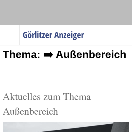
Navigation
Görlitzer Anzeiger
Startseite
Thema: ➡️ Außenbereich
Menüpunkte
Politik
Gesellschaft
Wirtschaft
Service
Aktuelles zum Thema
Verkehr
Außenbereich
Gesundheit
Kultur
Sport