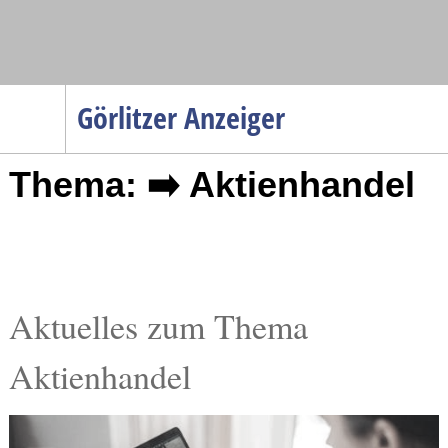
Navigation
Görlitzer Anzeiger
Startseite
Thema: ➡️ Aktienhandel
Menüpunkte
Politik
Gesellschaft
Wirtschaft
Service
Aktuelles zum Thema
Verkehr
Aktienhandel
Gesundheit
Kultur
Sport