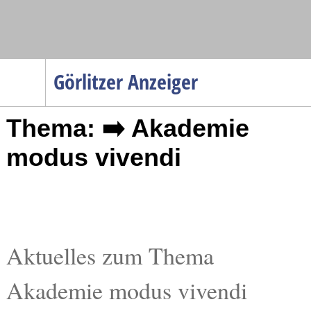
Navigation
Görlitzer Anzeiger
Startseite
Thema: ➡️ Akademie
Menüpunkte
Politik
modus vivendi
Gesellschaft
Wirtschaft
Service
Verkehr
Aktuelles zum Thema
Gesundheit
Akademie modus vivendi
Kultur
Sport