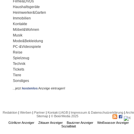
Filme&DVDs
Haushaltsgeräte
Heimwerker&Garten
Immobilien
Kontakte
Möbel&Wohnen
Musik
Mode&Bekleidung
PC-&Videospiele
Reise
Spielzeug
Technik
Tickets
Tiere
Sonstiges
...jetzt
kostenlos
Anzeige eintragen!
Redaktion
|
Werben
|
Partner
|
Kontakt
|
AGB
|
Impressum & Datenschutzerklärung
|
Archi
Sitemap
|
© BeierMedia 2025
Görlitzer Anzeiger
Zittauer Anzeiger
Bautzner Anzeiger
Weißwasser Anzeiger
Sozialblatt