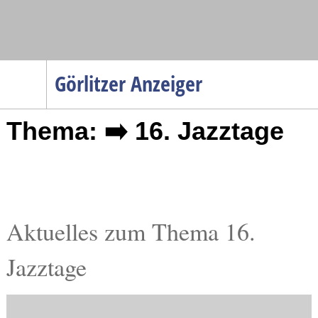
Navigation
Görlitzer Anzeiger
Startseite
Thema: ➡️ 16. Jazztage
Menüpunkte
Politik
Gesellschaft
Wirtschaft
Service
Aktuelles zum Thema 16.
Verkehr
Jazztage
Gesundheit
Kultur
Sport