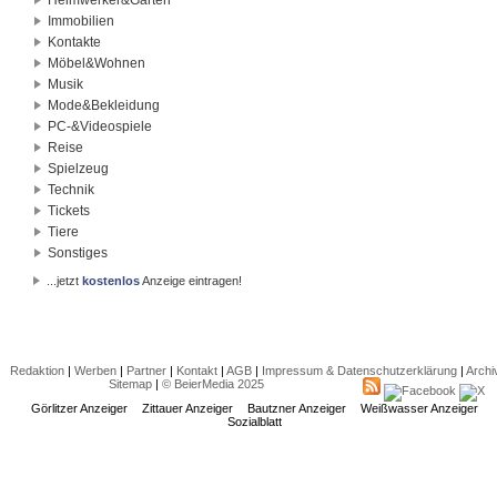
Immobilien
Kontakte
Möbel&Wohnen
Musik
Mode&Bekleidung
PC-&Videospiele
Reise
Spielzeug
Technik
Tickets
Tiere
Sonstiges
...jetzt
kostenlos
Anzeige eintragen!
Redaktion
|
Werben
|
Partner
|
Kontakt
|
AGB
|
Impressum & Datenschutzerklärung
|
Archi
Sitemap
|
© BeierMedia 2025
Görlitzer Anzeiger
Zittauer Anzeiger
Bautzner Anzeiger
Weißwasser Anzeiger
Sozialblatt