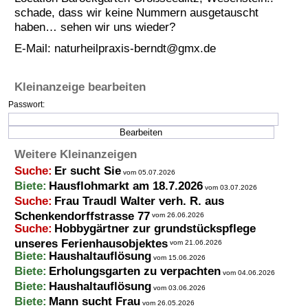
schade, dass wir keine Nummern ausgetauscht
Termine
haben… sehen wir uns wieder?
Kostenlos
E-Mail:
naturheilpraxis-berndt@gmx.de
Kleinanzeige bearbeiten
Passwort:
Weitere Kleinanzeigen
Suche:
Er sucht Sie
vom 05.07.2026
Biete:
Hausflohmarkt am 18.7.2026
vom 03.07.2026
Suche:
Frau Traudl Walter verh. R. aus
Schenkendorffstrasse 77
vom 26.06.2026
Suche:
Hobbygärtner zur grundstückspflege
unseres Ferienhausobjektes
vom 21.06.2026
Biete:
Haushaltauflösung
vom 15.06.2026
Biete:
Erholungsgarten zu verpachten
vom 04.06.2026
Biete:
Haushaltauflösung
vom 03.06.2026
Biete:
Mann sucht Frau
vom 26.05.2026