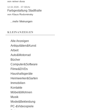
von reiner doss
12.02.2026 - 07:30Uhr
Farbgestaltung Stadthalle
von Klaus Rodominsky
...mehr Meinungen
KLEINANZEIGEN
Alle Anzeigen
Antiquitäten&Kunst
Arbeit
Auto&Motorrad
Bücher
Computer&Software
Filme&DVDs
Haushaltsgeräte
Heimwerker&Garten
Immobilien
Kontakte
Möbel&Wohnen
Musik
Mode&Bekleidung
PC-&Videospiele