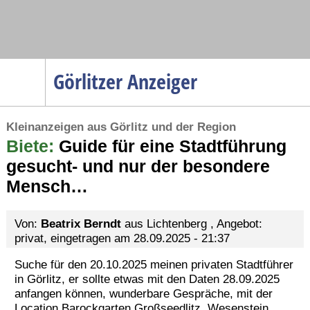
Navigation
Görlitzer Anzeiger
Startseite
Kleinanzeigen aus Görlitz und der Region
Menüpunkte
Biete:
Politik
Guide für eine Stadtführung
gesucht- und nur der besondere
Gesellschaft
Mensch…
Wirtschaft
Service
Von:
Beatrix Berndt
aus Lichtenberg , Angebot:
Verkehr
privat, eingetragen am 28.09.2025 - 21:37
Gesundheit
Suche für den 20.10.2025 meinen privaten Stadtführer
in Görlitz, er sollte etwas mit den Daten 28.09.2025
Kultur
anfangen können, wunderbare Gespräche, mit der
Sport
Location Barockgarten Großseedlitz, Wesenstein..