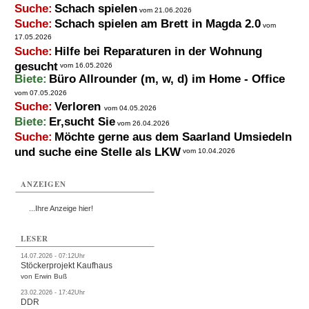
Suche:
Schach spielen
vom 21.06.2026
Suche:
Schach spielen am Brett in Magda 2.0
vom
17.05.2026
Suche:
Hilfe bei Reparaturen in der Wohnung
gesucht
vom 16.05.2026
Biete:
Büro Allrounder (m, w, d) im Home - Office
vom 07.05.2026
Suche:
Verloren
vom 04.05.2026
Biete:
Er,sucht Sie
vom 26.04.2026
Suche:
Möchte gerne aus dem Saarland Umsiedeln
und suche eine Stelle als LKW
vom 10.04.2026
ANZEIGEN
...Ihre Anzeige hier!
LESER
14.07.2026 - 07:12Uhr
Stöckerprojekt Kaufhaus
von Erwin Buß
23.02.2026 - 17:42Uhr
DDR